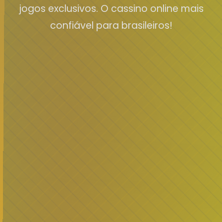
jogos exclusivos. O cassino online mais
confiável para brasileiros!