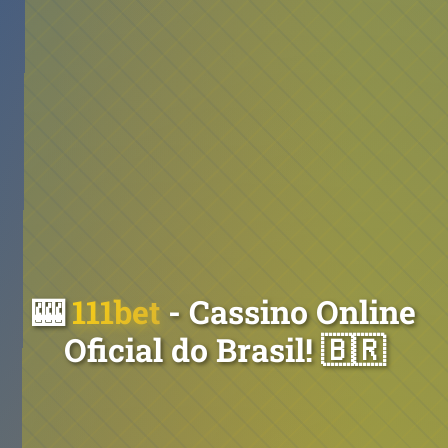
🎰
111bet
- Cassino Online
Oficial do Brasil! 🇧🇷