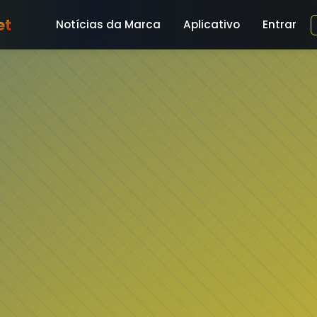
et
Notícias da Marca
Aplicativo
Entrar