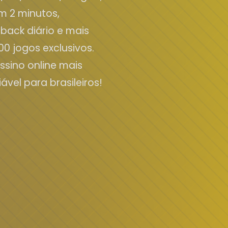
em 2 minutos,
back diário e mais
00 jogos exclusivos.
ssino online mais
ável para brasileiros!