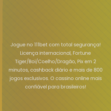
Jogue no 111bet com total segurança!
Licença internacional, Fortune
Tiger/Boi/Coelho/Dragão, Pix em 2
minutos, cashback diário e mais de 800
jogos exclusivos. O cassino online mais
confiável para brasileiros!