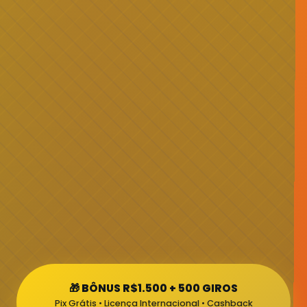
🎁 BÔNUS R$1.500 + 500 GIROS
Pix Grátis • Licença Internacional • Cashback