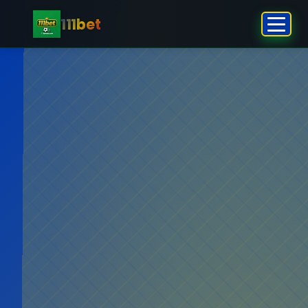
111bet