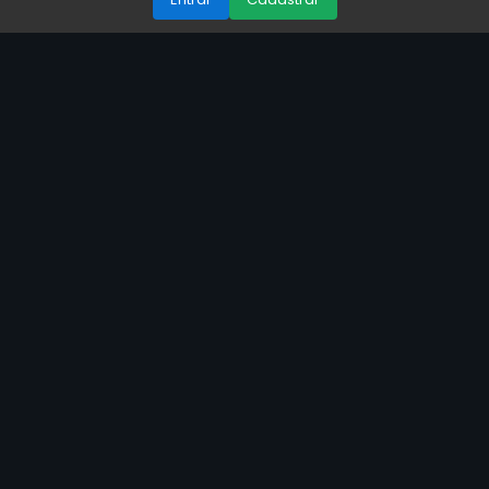
111bet | Explorando o
Fascinante Mundo de
ProsperityFortuneTree:
Descubra as Regras e
Atrações do Jogo