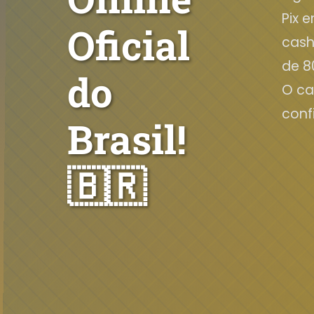
Pix 
Oficial
cash
de 8
do
O ca
confi
Brasil!
🇧🇷