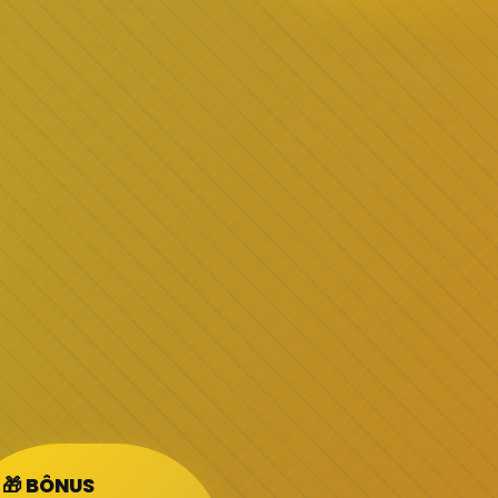
🎁 BÔNUS