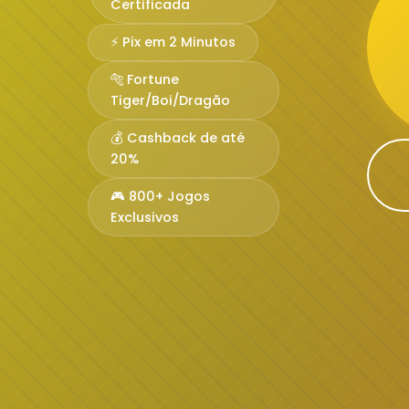
Certificada
⚡ Pix em 2 Minutos
🐅 Fortune
Tiger/Boi/Dragão
💰 Cashback de até
20%
🎮 800+ Jogos
Exclusivos