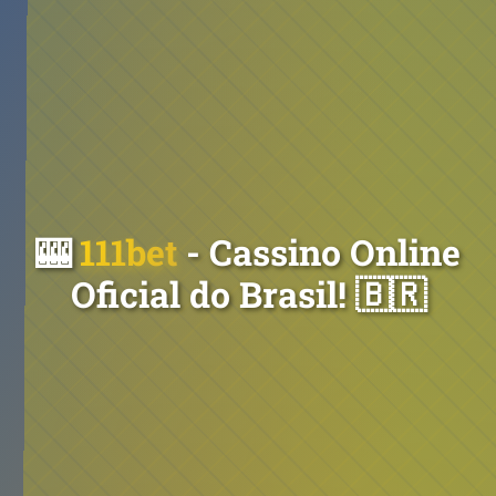
🎰
111bet
- Cassino Online
Oficial do Brasil! 🇧🇷