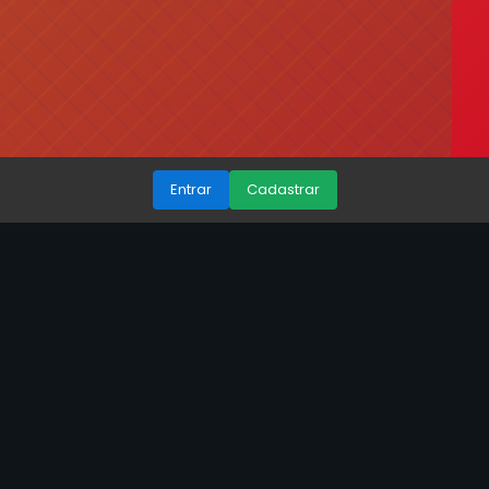
Entrar
Cadastrar
111bet | Entendendo o Jogo