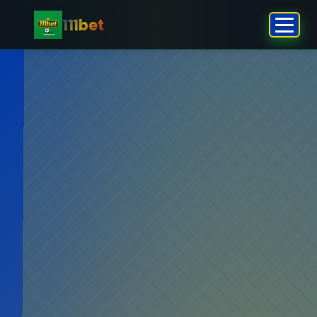
111bet