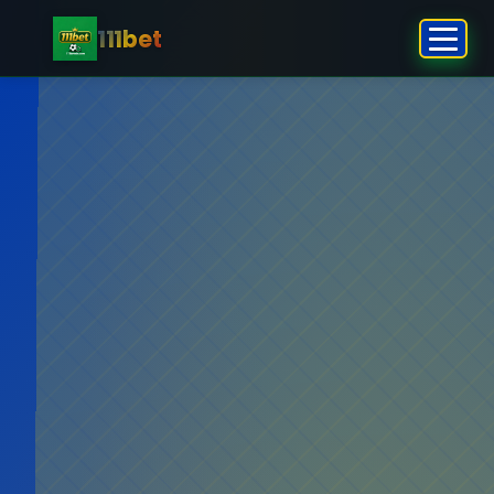
111bet