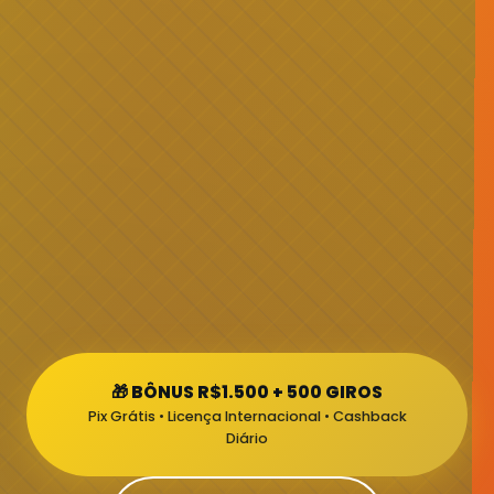
🎁 BÔNUS R$1.500 + 500 GIROS
Pix Grátis • Licença Internacional • Cashback
Diário