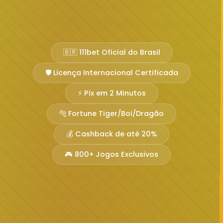
🇧🇷 111bet Oficial do Brasil
🛡️ Licença Internacional Certificada
⚡ Pix em 2 Minutos
🐅 Fortune Tiger/Boi/Dragão
💰 Cashback de até 20%
🎮 800+ Jogos Exclusivos