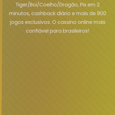
Tiger/Boi/Coelho/Dragão, Pix em 2
minutos, cashback diário e mais de 800
jogos exclusivos. O cassino online mais
confiável para brasileiros!