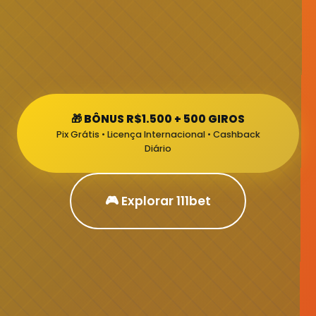
🎁 BÔNUS R$1.500 + 500 GIROS
Pix Grátis • Licença Internacional • Cashback
Diário
🎮 Explorar 111bet