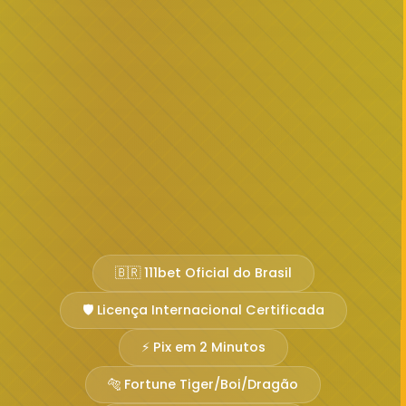
🇧🇷 111bet Oficial do Brasil
🛡️ Licença Internacional Certificada
⚡ Pix em 2 Minutos
🐅 Fortune Tiger/Boi/Dragão