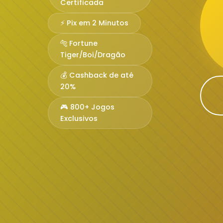
Certificada
⚡ Pix em 2 Minutos
🐅 Fortune
Tiger/Boi/Dragão
💰 Cashback de até
20%
🎮 800+ Jogos
Exclusivos