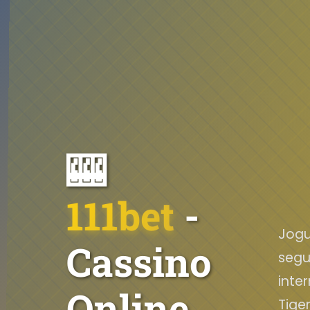
🎰
111bet
-
Jogu
Cassino
segu
inte
Online
Tige