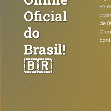
Pix 
Oficial
cash
de 8
do
O ca
confi
Brasil!
🇧🇷